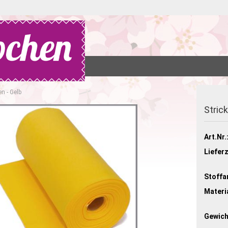
ONTAKT
n - Gelb
Stric
Art.Nr.
Lieferz
Stoffar
Materia
Gewich