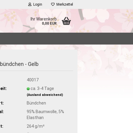
Login
Merkzettel
Ihr Warenkorb
0,00 EUR
kbündchen - Gelb
:
40017
eit:
ca. 3-4 Tage
(Ausland abweichend)
t:
Bündchen
l:
95% Baumwolle, 5%
Elasthan
t:
264 g/m²