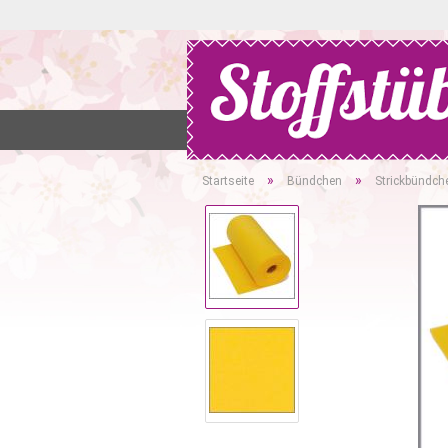
SHOP
%SALE%
SUCHEN
K
»
»
Startseite
Bündchen
Strickbündche