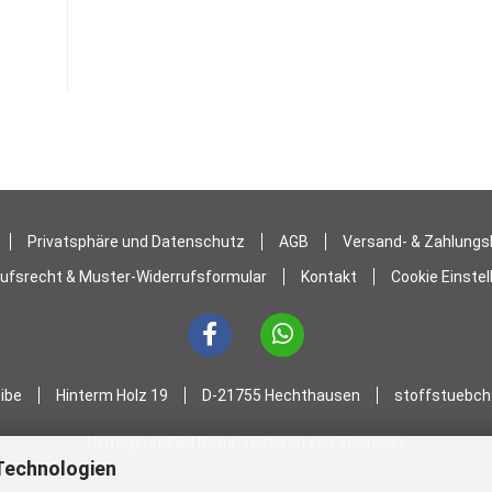
Privatsphäre und Datenschutz
AGB
Versand- & Zahlung
rufsrecht & Muster-Widerrufsformular
Kontakt
Cookie Einste
eibe
Hinterm Holz 19
D-21755 Hechthausen
stoffstuebch
Hintergrundbild Natur Vektoren von Vecteezy
Technologien