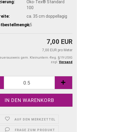
zierung:
Öko-Tex® Standard
100
eite:
ca. 35 cm doppellagig
tbestellmenge:
0,5
7,00 EUR
7,00 EUR pro Meter
teuerausweis gem. Kleinuntern.-Reg. §19 UStG
zzgl.
Versand
AUF DEN MERKZETTEL
FRAGE ZUM PRODUKT