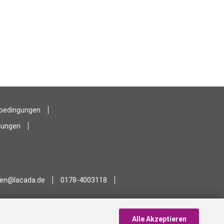
sbedingungen
llungen
en@lacada.de
0178-4003118
Alle Akzeptieren