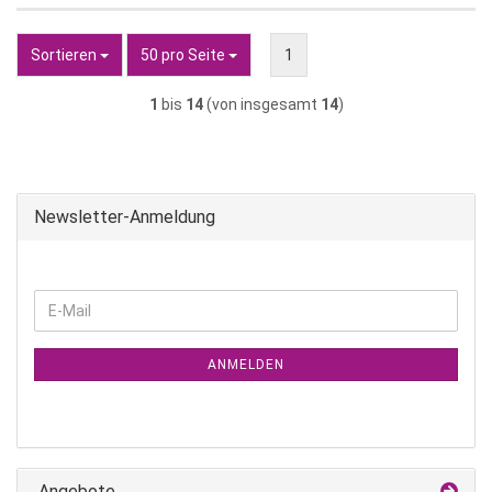
Sortieren
pro Seite
Sortieren
50 pro Seite
1
1
bis
14
(von insgesamt
14
)
Newsletter-Anmeldung
WEITER
E-
ZUR
Mail
NEWSLETTER-
ANMELDUNG
ANMELDEN
Angebote