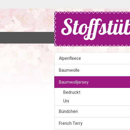
SHOP
%SALE%
SUCHEN
K
Alpenfleece
Baumwolle
Baumwolljersey
Bedruckt
Uni
Bündchen
French Terry