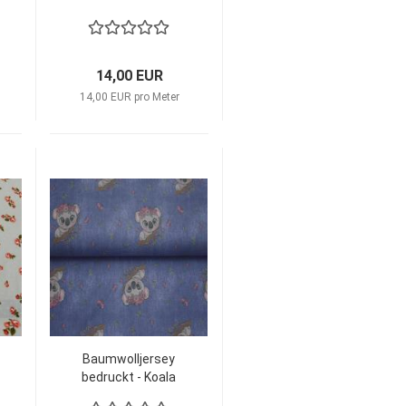
KATINOH Lovely -
LIMITIERT ‍
14,00 EUR
14,00 EUR pro Meter
Baumwolljersey
bedruckt - Koala
melange blau