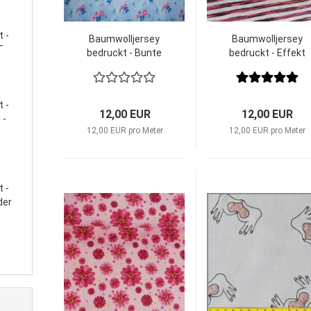
 -
Baumwolljersey
Baumwolljersey
 ‍
bedruckt - Bunte
bedruckt - Effekt
Blumen/hellblau
Streifen
 -
12,00 EUR
12,00 EUR
 -
12,00 EUR pro Meter
12,00 EUR pro Meter
 -
der