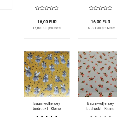
KATINOH Chic -
KATINOH Life is
LIMITIERT ‍
beautiful -
LIMITIERT
16,00 EUR
16,00 EUR
16,00 EUR pro Meter
16,00 EUR pro Meter
Baumwolljersey
Baumwolljersey
bedruckt - Kleine
bedruckt - Kleine
Elfen/senfgelb
Rosen/hellblau