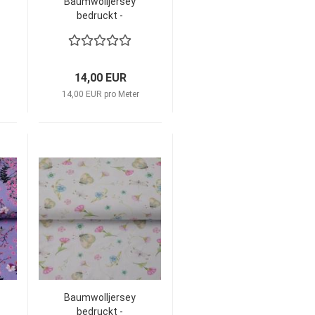
Baumwolljersey
bedruckt -
KATINOH
Adventures
under the stars -
LIMITIERT
14,00 EUR
14,00 EUR pro Meter
Baumwolljersey
bedruckt -