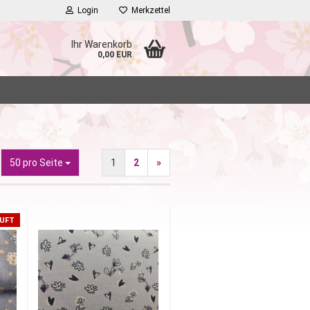
Login
Merkzettel
Ihr Warenkorb
0,00 EUR
pro Seite
50 pro Seite
1
2
»
AUFT