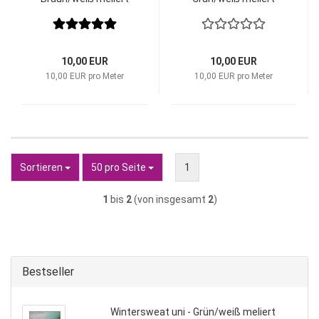
10,00 EUR
10,00 EUR
10,00 EUR pro Meter
10,00 EUR pro Meter
Sortieren
pro Seite
Sortieren
50 pro Seite
1
1
bis
2
(von insgesamt
2
)
Bestseller
Wintersweat uni - Grün/weiß meliert