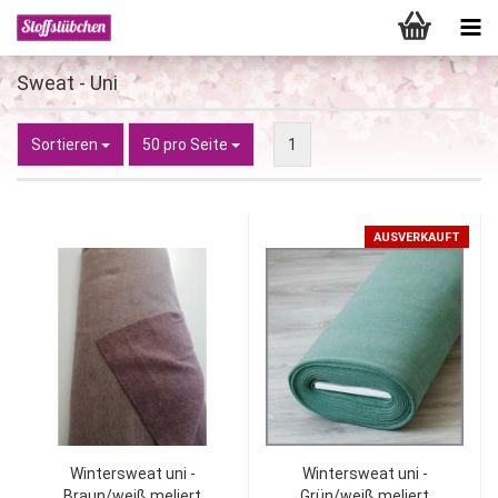
Sweat - Uni
Sortieren
pro Seite
Sortieren
50 pro Seite
1
AUSVERKAUFT
Wintersweat uni -
Wintersweat uni -
Braun/weiß meliert
Grün/weiß meliert