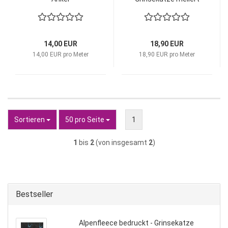
14,00 EUR
18,90 EUR
14,00 EUR pro Meter
18,90 EUR pro Meter
Sortieren
pro Seite
Sortieren
50 pro Seite
1
1
bis
2
(von insgesamt
2
)
Bestseller
Alpenfleece bedruckt - Grinsekatze