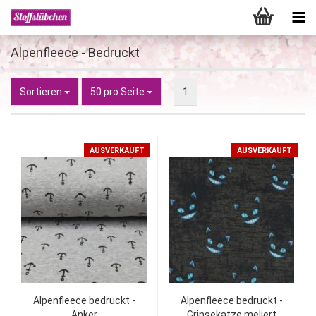
Alpenfleece - Bedruckt
Sortieren
pro Seite
Sortieren
50 pro Seite
1
AUSVERKAUFT
AUSVERKAUFT
Alpenfleece bedruckt -
Alpenfleece bedruckt -
Anker
Grinsekatze meliert