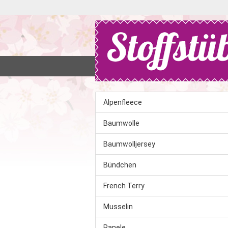
SHOP
%SALE%
SUCHEN
K
Alpenfleece
Baumwolle
Baumwolljersey
Bündchen
French Terry
Musselin
Panele